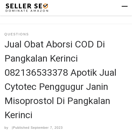
Skip to content
Men
QUESTIONS
Jual Obat Aborsi COD Di
Pangkalan Kerinci
082136533378 Apotik Jual
Cytotec Penggugur Janin
Misoprostol Di Pangkalan
Kerinci
by
|Published
September 7, 2023