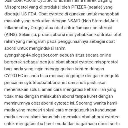
Jual Obat Aborsi Cytotec ® adalah nama merek dagang
Misoprostol yang di produksi oleh PFIZER (searle) yang
disetujui US FDA. Obat cytotec di gunakan untuk mengobati
masalah yang berkaiitan dengan NSAID (Non Steroidal Anti
Inflammatory Drugs) atau obat anti inflamasi non steroid
(AINS). Selain itu, proses aborsi menyebabkan kontraksi otot
rahim yang mengarah pada penggunaannya sebagai obat
aborsi untuk menginduksi rahim.
ayengshop44.blogspot.com sebuah situs secara online
bergerak sebagai pen jual obat aborsi cytotec misoprostol
bagi anda yang ingin menggugurkan konten dengan
CYTOTEC ini anda bisa mencari di google dengan mengetik
pencarian cytotecobataborsi.net dan anda pasti akan
menemukan solusi aman cara mengatasi keham i lan yang
tidak mau dengan melakukan aborsi tanpa kuret dengan
meminumnya obat aborsi cytotec ini. Seorang wanita hamil
muda yang mencari solusi cara menggugurkan kandungan
muda secara alami harus tahu memakai obat aborsi cytotec
untuk mengatasi ibu hamil muda dan bagaimana dosis serta