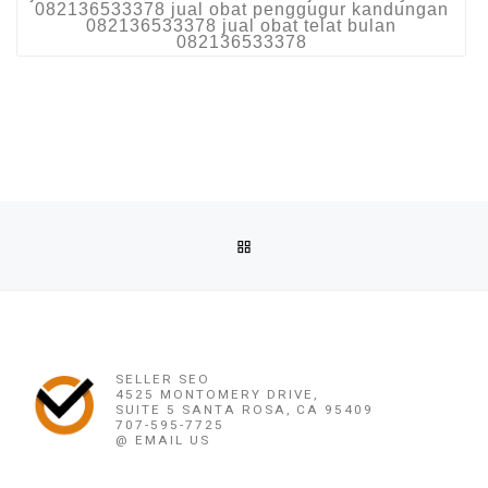
082136533378 jual obat penggugur kandungan
082136533378 jual obat telat bulan
082136533378
Post navigation
Previous post
BACK TO POST LIST
JUAL OBAT ABORSI DI PANGKALAN KERINCI ( 100% ASLI 
Ne
OBAT ABORSI PONTIANAK (082226414847
SELLER SEO
4525 MONTOMERY DRIVE,
SUITE 5 SANTA ROSA, CA 95409
707-595-7725
@ EMAIL US