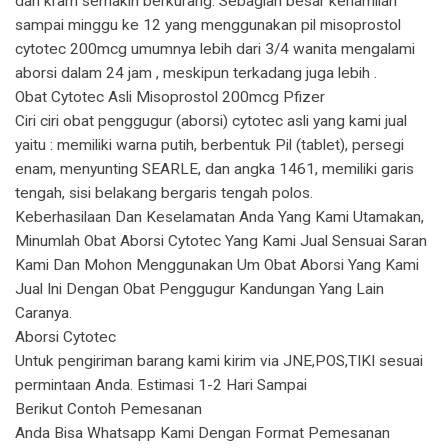
dan kram semakin berkurang. Sebagian besar kehamilan
sampai minggu ke 12 yang menggunakan pil misoprostol
cytotec 200mcg umumnya lebih dari 3/4 wanita mengalami
aborsi dalam 24 jam , meskipun terkadang juga lebih .
Obat Cytotec Asli Misoprostol 200mcg Pfizer
Ciri ciri obat penggugur (aborsi) cytotec asli yang kami jual
yaitu : memiliki warna putih, berbentuk Pil (tablet), persegi
enam, menyunting SEARLE, dan angka 1461, memiliki garis
tengah, sisi belakang bergaris tengah polos.
Keberhasilaan Dan Keselamatan Anda Yang Kami Utamakan,
Minumlah Obat Aborsi Cytotec Yang Kami Jual Sensuai Saran
Kami Dan Mohon Menggunakan Um Obat Aborsi Yang Kami
Jual Ini Dengan Obat Penggugur Kandungan Yang Lain
Caranya.
Aborsi Cytotec
Untuk pengiriman barang kami kirim via JNE,POS,TIKI sesuai
permintaan Anda. Estimasi 1-2 Hari Sampai
Berikut Contoh Pemesanan
Anda Bisa Whatsapp Kami Dengan Format Pemesanan