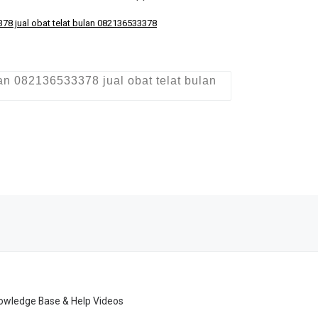
78 jual obat telat bulan 082136533378
n 082136533378 jual obat telat bulan
Ne
JUAL OBAT ABORSI DI BANGKO ( 100% ASLI NO.1 ) 081391120345 JUAL OBAT PENGGUGU
owledge Base & Help Videos