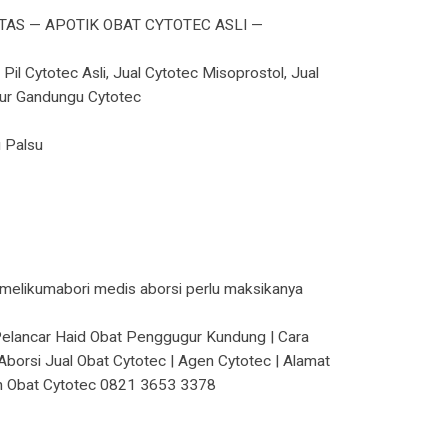
AS — APOTIK OBAT CYTOTEC ASLI —
Pil Cytotec Asli, Jual Cytotec Misoprostol, Jual
ugur Gandungu Cytotec
 Palsu
g melikumabori medis aborsi perlu maksikanya
t Pelancar Haid Obat Penggugur Kundung | Cara
borsi Jual Obat Cytotec | Agen Cytotec | Alamat
yah Obat Cytotec 0821 3653 3378