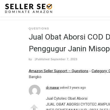
Skip to content
QUESTIONS
Jual Obat Aborsi COD 
Penggugur Janin Misop
by
|Published
September 7, 2023
Amazon Seller Support – Questions
›
Category: 
Bangko
dr mawar
asked 3 years ago
Jual Cytotec Obat Aborsi
JUAL OBAT ABORSI CYTOTEC AMPUH
0