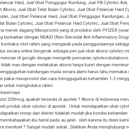
Pelancar Haid, Jual Obat Penggugur Kundung, Jual Pill Cytotec Asli,
t Aborsi, Jual Obat Telat Bulan Cytotec, Jual Obat Pelancar Haid
 Bulan, Jual Obat Pelancar Haid, Jual Obat Penggugur Kandungan, Jua
elat Bulan Cytotec, Jual Obat Pelancar Haid Cytotec, Jual Obat P
ma merek dagang Misoprostol yang di produksi oleh PFIZER (searle
berkaiitan dengan NSAID (Non Steroidal Anti Inflammatory Drugs) 
n kontraksi otot rahim yang mengarah pada penggunaannya sebagai
s secara online bergerak sebagai pen jual obat aborsi cytotec m
 mencari di google dengan mengetik pencarian cytotecobataborsi
 tidak mau dengan melakukan aborsi tanpa kuret dengan meminumn
menggugurkan kandungan muda secara alami harus tahu memakai ob
n pakai misoprostol dan cara menggugurkan kehamilan 1-2 minggu
n untuk menginduksi rahim.
Terpercaya
tol 200mcg, apakah tersedia di apotek ? Aborsi di Indonesia merup
 produk obat cytotec di apotek . Untuk mendapatkan obat cytote
dapatkan resep dari dokter tidaklah mudah jika kondisi kehamilan
 membahayakan ibu hamil pada..au janin . oleh karena itu disini
ara membeli ? Sangat mudah sekali , Silahkan Anda menghubungi n