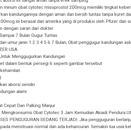
 aborsi ini sangat aman tanpa efek samping.
minum obat cytotec misoprostol 200mcg memiliki tingkat keberh
kan kandungannya dengan aman dan bersih tuntas tanpa kuret da
200mcg ini berasal dari amerika yang di produksi oleh Pfizer dan 
n dengan saran dari dokter.
 Sampai 7 Bulan Gugur Tuntas
dari umur janin 1 2 3 4 5 6 7 Bulan, Obat penggugur kandungan asli
IZER USA.
 Untuk Menggugurkan Kandungan
ket dalam bentuk persegi 6 seperti gambar tersebut
 kehamilan
)
an aborsi sendiri
ndungan alami
at Cepat Dan Palking Manjur
 anda Mengkonsumsi Obat Cytotec 3 Jam Kemudian Akiadi Pendu
ENGUGURAN SEDANG TERJADI. Jika pengguguran berlanjut, pend
pada menstruasi normal dan ada kehancuran. Semakin tua usia keham