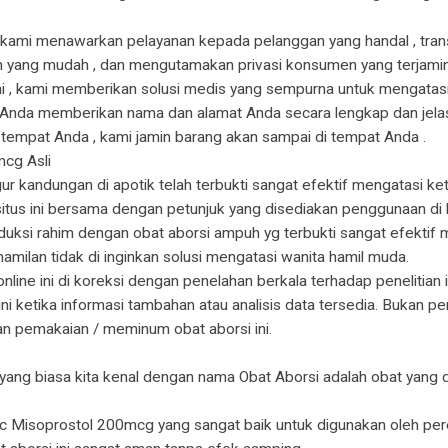
ne kami menawarkan pelayanan kepada pelanggan yang handal , tra
n yang mudah , dan mengutamakan privasi konsumen yang terjamin . 
mi , kami memberikan solusi medis yang sempurna untuk mengatas
g Anda memberikan nama dan alamat Anda secara lengkap dan jela
 tempat Anda , kami jamin barang akan sampai di tempat Anda .
mcg Asli
ur kandungan di apotik telah terbukti sangat efektif mengatasi ke
situs ini bersama dengan petunjuk yang disediakan penggunaan di k
si rahim dengan obat aborsi ampuh yg terbukti sangat efektif me
amilan tidak di inginkan solusi mengatasi wanita hamil muda.
nline ini di koreksi dengan penelahan berkala terhadap penelitian
 ketika informasi tambahan atau analisis data tersedia. Bukan pen
n pemakaian / meminum obat aborsi ini.
 yang biasa kita kenal dengan nama Obat Aborsi adalah obat yang 
otec Misoprostol 200mcg yang sangat baik untuk digunakan oleh pe