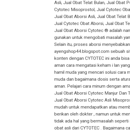
Asli, Jual Obat Telat Bulan, Jual Obat 
Cytotec Misoprostol, Jual Cytotec Oba
Jual Obat Aborsi Asli, Jual Obat Telat
Jual Cytotec Obat Aborsi, Jual Obat T
Jual Obat Aborsi Cytotec ® adalah na
gunakan untuk mengobati masalah yang 
Selain itu, proses aborsi menyebabka
ayengshop44.blogspot.com sebuah situ
konten dengan CYTOTEC ini anda bisa
aman cara mengatasi keham i lan yang
hamil muda yang mencari solusi cara 
muda dan bagaimana dosis serta atura
aman. Pelajari cara minum dengan ama
Jual Obat Aborsi Cytotec Manjur Dan 
Jual Obat Aborsi Cytotec Asli Misopros
mudah untuk mendapatkan atau membeli
berikan oleh dokter , namun untuk men
tidak ada hal yang bermasalah seperti
obat asli dari CYTOTEC . Bagaimana c