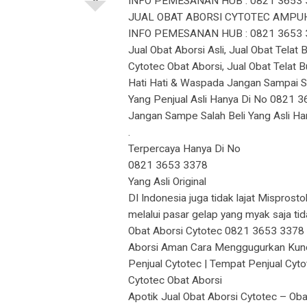
INFO PEMESANAN HUB : 0821 3653 
JUAL OBAT ABORSI CYTOTEC AMPUH
INFO PEMESANAN HUB : 0821 3653 
Jual Obat Aborsi Asli, Jual Obat Telat
Cytotec Obat Aborsi, Jual Obat Telat 
Hati Hati & Waspada Jangan Sampai Sa
Yang Penjual Asli Hanya Di No 0821 3
Jangan Sampe Salah Beli Yang Asli Han
.
Terpercaya Hanya Di No
0821 3653 3378
Yang Asli Original
DI Indonesia juga tidak lajat Mispros
melalui pasar gelap yang myak saja tid
Obat Aborsi Cytotec 0821 3653 3378 | 
Aborsi Aman Cara Menggugurkan Kundun
Penjual Cytotec | Tempat Penjual Cyt
Cytotec Obat Aborsi
Apotik Jual Obat Aborsi Cytotec – Ob