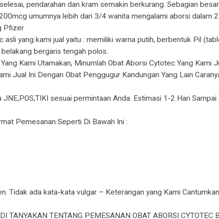
 selesai, pendarahan dan kram semakin berkurang. Sebagian besa
200mcg umumnya lebih dari 3/4 wanita mengalami aborsi dalam 24 
 Pfizer
ec asli yang kami jual yaitu : memiliki warna putih, berbentuk Pil (
i belakang bergaris tengah polos.
Yang Kami Utamakan, Minumlah Obat Aborsi Cytotec Yang Kami J
mi Jual Ini Dengan Obat Penggugur Kandungan Yang Lain Carany
a JNE,POS,TIKI sesuai permintaan Anda. Estimasi 1-2 Hari Sampai
at Pemesanan Seperti Di Bawah Ini :
. Tidak ada kata-kata vulgar – Keterangan yang Kami Cantumka
N DI TANYAKAN TENTANG PEMESANAN OBAT ABORSI CYTOTEC B