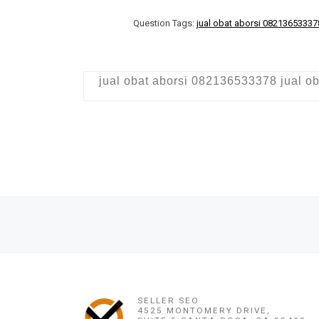
Question Tags:
jual obat aborsi 08213653337
jual obat aborsi 082136533378 jual o
Post navigation
Previous post
JUAL OBAT ABORSI COD DI BANGKO 082136533378 APOTI
SELLER SEO
4525 MONTOMERY DRIVE,