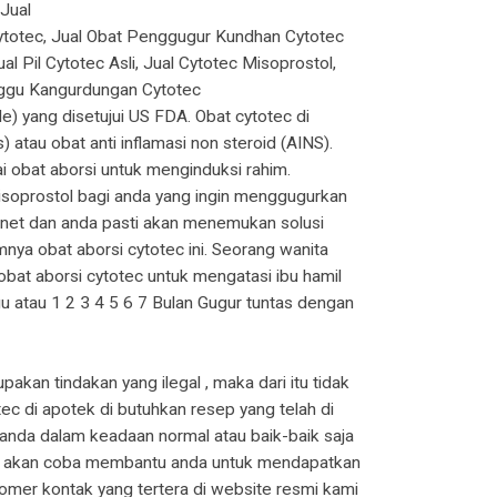
 Jual
 Cytotec, Jual Obat Penggugur Kundhan Cytotec
l Pil Cytotec Asli, Jual Cytotec Misoprostol,
enggu Kangurdungan Cytotec
) yang disetujui US FDA. Obat cytotec di
atau obat anti inflamasi non steroid (AINS).
 obat aborsi untuk menginduksi rahim.
isoprostol bagi anda yang ingin menggugurkan
.net dan anda pasti akan menemukan solusi
ya obat aborsi cytotec ini. Seorang wanita
at aborsi cytotec untuk mengatasi ibu hamil
 atau 1 2 3 4 5 6 7 Bulan Gugur tuntas dengan
akan tindakan yang ilegal , maka dari itu tidak
c di apotek di butuhkan resep yang telah di
 anda dalam keadaan normal atau baik-baik saja
 kami akan coba membantu anda untuk mendapatkan
omer kontak yang tertera di website resmi kami