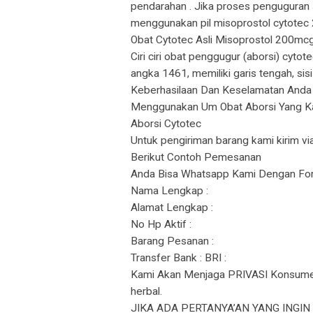
pendarahan . Jika proses penguguran
menggunakan pil misoprostol cytotec 
Obat Cytotec Asli Misoprostol 200mcg
Ciri ciri obat penggugur (aborsi) cytot
angka 1461, memiliki garis tengah, sis
Keberhasilaan Dan Keselamatan Anda 
Menggunakan Um Obat Aborsi Yang Ka
Aborsi Cytotec
Untuk pengiriman barang kami kirim vi
Berikut Contoh Pemesanan
Anda Bisa Whatsapp Kami Dengan Form
Nama Lengkap :
Alamat Lengkap :
No Hp Aktif :
Barang Pesanan :
Transfer Bank : BRI :
Kami Akan Menjaga PRIVASI Konsumen
herbal.
JIKA ADA PERTANYA’AN YANG INGI