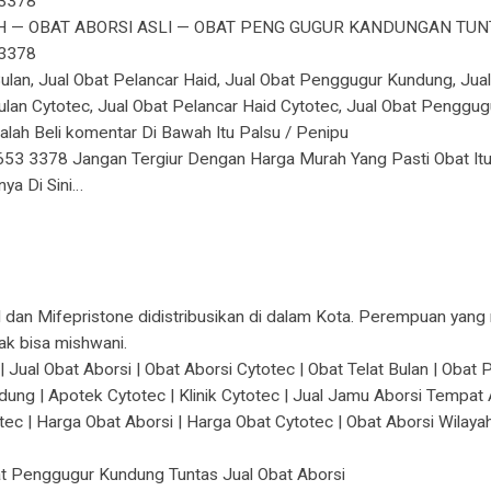
3378
 — OBAT ABORSI ASLI — OBAT PENG GUGUR KANDUNGAN TUNT
3378
 Bulan, Jual Obat Pelancar Haid, Jual Obat Penggugur Kundung, Jual 
Bulan Cytotec, Jual Obat Pelancar Haid Cytotec, Jual Obat Pengg
lah Beli komentar Di Bawah Itu Palsu / Penipu
653 3378 Jangan Tergiur Dengan Harga Murah Yang Pasti Obat Itu
ya Di Sini…
tol dan Mifepristone didistribusikan di dalam Kota. Perempuan yan
ak bisa mishwani.
Jual Obat Aborsi | Obat Aborsi Cytotec | Obat Telat Bulan | Oba
g | Apotek Cytotec | Klinik Cytotec | Jual Jamu Aborsi Tempat A
otec | Harga Obat Aborsi | Harga Obat Cytotec | Obat Aborsi Wila
at Penggugur Kundung Tuntas Jual Obat Aborsi