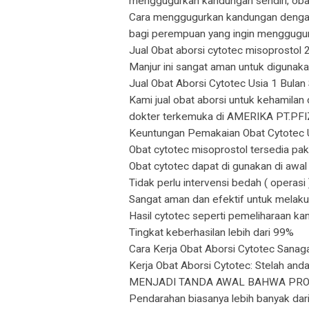
menggugurkan kandungan sendiri, obat
Cara menggugurkan kandungan dengan 
bagi perempuan yang ingin menggugur
Jual Obat aborsi cytotec misoprostol 
Manjur ini sangat aman untuk digunaka
Jual Obat Aborsi Cytotec Usia 1 Bulan
Kami jual obat aborsi untuk kehamilan 
dokter terkemuka di AMERIKA PT.PF
Keuntungan Pemakaian Obat Cytotec
Obat cytotec misoprostol tersedia pa
Obat cytotec dapat di gunakan di awal
Tidak perlu intervensi bedah ( operasi 
Sangat aman dan efektif untuk melakuk
Hasil cytotec seperti pemeliharaan ka
Tingkat keberhasilan lebih dari 99%
Cara Kerja Obat Aborsi Cytotec Sanag
Kerja Obat Aborsi Cytotec: Stelah
MENJADI TANDA AWAL BAHWA PROSES P
Pendarahan biasanya lebih banyak dari