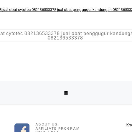
8 jual obat cytotec 082136533378 jual obat penggugur kandungan 0821365333
bat cytotec 082136533378 jual obat penggugur kandunga
082136533378
BACK TO POST LIST
K JUAL CYTOTEC PENGGUGUR JANIN MISOPROSTOL DI BANGKO
ABOUT US
Kn
AFFILIATE PROGRAM