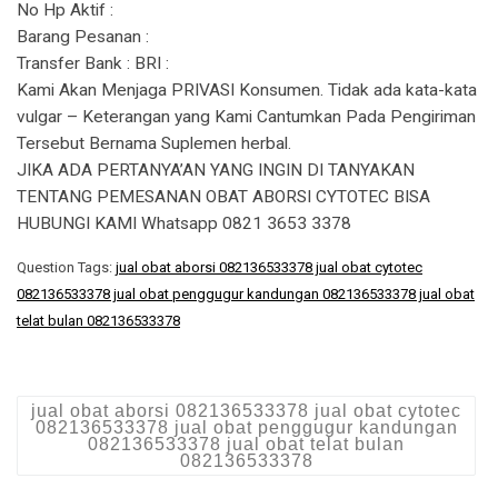
No Hp Aktif :
Barang Pesanan :
Transfer Bank : BRI :
Kami Akan Menjaga PRIVASI Konsumen. Tidak ada kata-kata
vulgar – Keterangan yang Kami Cantumkan Pada Pengiriman
Tersebut Bernama Suplemen herbal.
JIKA ADA PERTANYA’AN YANG INGIN DI TANYAKAN
TENTANG PEMESANAN OBAT ABORSI CYTOTEC BISA
HUBUNGI KAMI Whatsapp 0821 3653 3378
Question Tags:
jual obat aborsi 082136533378 jual obat cytotec
082136533378 jual obat penggugur kandungan 082136533378 jual obat
telat bulan 082136533378
jual obat aborsi 082136533378 jual obat cytotec
082136533378 jual obat penggugur kandungan
082136533378 jual obat telat bulan
082136533378