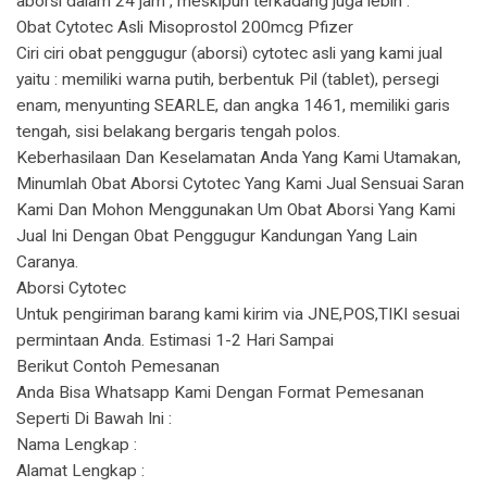
aborsi dalam 24 jam , meskipun terkadang juga lebih .
Obat Cytotec Asli Misoprostol 200mcg Pfizer
Ciri ciri obat penggugur (aborsi) cytotec asli yang kami jual
yaitu : memiliki warna putih, berbentuk Pil (tablet), persegi
enam, menyunting SEARLE, dan angka 1461, memiliki garis
tengah, sisi belakang bergaris tengah polos.
Keberhasilaan Dan Keselamatan Anda Yang Kami Utamakan,
Minumlah Obat Aborsi Cytotec Yang Kami Jual Sensuai Saran
Kami Dan Mohon Menggunakan Um Obat Aborsi Yang Kami
Jual Ini Dengan Obat Penggugur Kandungan Yang Lain
Caranya.
Aborsi Cytotec
Untuk pengiriman barang kami kirim via JNE,POS,TIKI sesuai
permintaan Anda. Estimasi 1-2 Hari Sampai
Berikut Contoh Pemesanan
Anda Bisa Whatsapp Kami Dengan Format Pemesanan
Seperti Di Bawah Ini :
Nama Lengkap :
Alamat Lengkap :