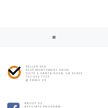
Post navigation
Previous post
BACK TO POST LIST
JUAL OBAT ABORSI COD DI BANGKINANG 082136533378 A
Ne
JUAL OBAT ABORSI DI BENGKALIS ( 100% ASLI NO.1 ) 081391120345 JUAL OBAT PENGGUGUR
SELLER SEO
4525 MONTOMERY DRIVE,
SUITE 5 SANTA ROSA, CA 95409
707-595-7725
@ EMAIL US
ABOUT US
AFFILIATE PROGRAM