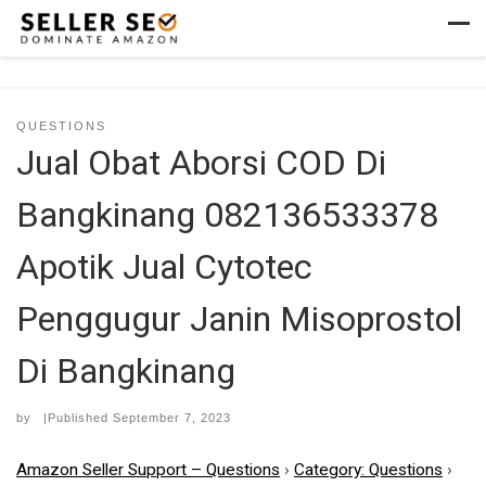
Skip to content
Men
QUESTIONS
Jual Obat Aborsi COD Di
Bangkinang 082136533378
Apotik Jual Cytotec
Penggugur Janin Misoprostol
Di Bangkinang
by
|Published
September 7, 2023
Amazon Seller Support – Questions
›
Category: Questions
›