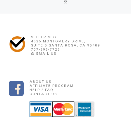
BACK TO POST LIST
085225165189 OBAT PENGGUGUR KANDUNGAN YANG AMAN 
Ne
085225165189 OBAT PENGGUGUR KANDUNG
SELLER SEO
4525 MONTOMERY DRIVE,
SUITE 5 SANTA ROSA, CA 95409
707-595-7725
@ EMAIL US
ABOUT US
AFFILIATE PROGRAM
HELP / FAQ
CONTACT US