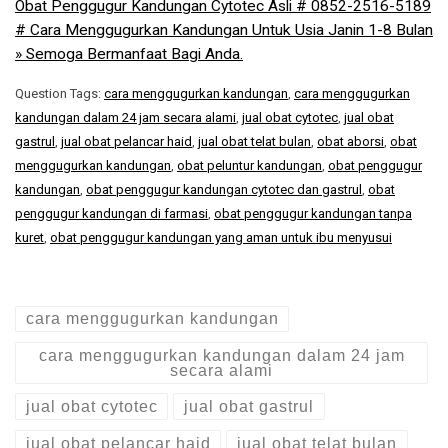
Obat Penggugur Kandungan Cytotec Asli # 0852-2516-5189
# Cara Menggugurkan Kandungan Untuk Usia Janin 1-8 Bulan
» Semoga Bermanfaat Bagi Anda.
Question Tags:
cara menggugurkan kandungan
,
cara menggugurkan
kandungan dalam 24 jam secara alami
,
jual obat cytotec
,
jual obat
gastrul
,
jual obat pelancar haid
,
jual obat telat bulan
,
obat aborsi
,
obat
menggugurkan kandungan
,
obat peluntur kandungan
,
obat penggugur
kandungan
,
obat penggugur kandungan cytotec dan gastrul
,
obat
penggugur kandungan di farmasi
,
obat penggugur kandungan tanpa
kuret
,
obat penggugur kandungan yang aman untuk ibu menyusui
cara menggugurkan kandungan
cara menggugurkan kandungan dalam 24 jam
secara alami
jual obat cytotec
jual obat gastrul
jual obat pelancar haid
jual obat telat bulan