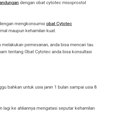
andungan
dengan obat cytotec misoprostol
kan dengan mengkonsumsi
obat Cytotec
mal maupun kehamilan kuat.
m melakukan pemesanan, anda bisa mencari tau
ham tentang Obat Cytotec anda bisa konsultasi
gu bahkan untuk usia janin 1 bulan sampai usia 8
 lagi ke ahliannya mengatasi seputar kehamilan