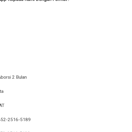
borsi 2 Bulan
ta
PAT
0852-2516-5189