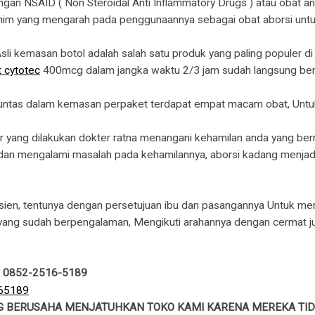
n NSAID ( Non Steroidal Anti Inflammatory Drugs ) atau obat anti i
ahim yang mengarah pada penggunaannya sebagai obat aborsi untu
sli kemasan botol adalah salah satu produk yang paling populer 
 cytotec
400mcg dalam jangka waktu 2/3 jam sudah langsung berha
tuntas dalam kemasan perpaket terdapat empat macam obat, Untuk 
ur yang dilakukan dokter ratna menangani kehamilan anda yang ber
dan mengalami masalah pada kehamilannya, aborsi kadang menjad
asien, tentunya dengan persetujuan ibu dan pasangannya Untuk m
a yang sudah berpengalaman, Mengikuti arahannya dengan cermat
 : 0852-2516-5189
G BERUSAHA MENJATUHKAN TOKO KAMI KARENA MEREKA TIDA