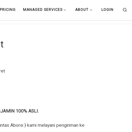
Se
PRICING
MANAGED SERVICES
ABOUT
LOGIN
t
ret
JAMIN 100% ASLI.
untas Aborsi } kami melayani pengiriman ke