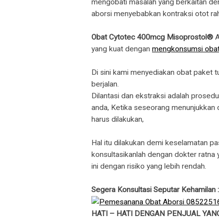
mengobati masalah yang berkaitan denga
aborsi menyebabkan kontraksi otot r
Obat Cytotec 400mcg Misoprostol®
A
yang kuat dengan
mengkonsumsi obat
Di sini kami menyediakan obat paket 
berjalan.
Dilantasi dan ekstraksi adalah prosed
anda, Ketika seseorang menunjukkan 
harus dilakukan,
Hal itu dilakukan demi keselamatan p
konsultasikanlah dengan dokter ratn
ini dengan risiko yang lebih rendah.
Segera Konsultasi Seputar Kehamilan
HATI – HATI DENGAN PENJUAL YAN