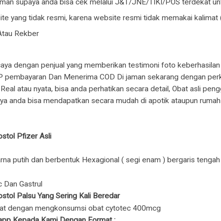
man supaya anda bisa cek melalui J&T/JNE/TIKI/POS terdekat un
te yang tidak resmi, karena website resmi tidak memakai kalimat 
Atau Rekber
aya dengan penjual yang memberikan testimoni foto keberhasilan
a DP pembayaran Dan Menerima COD Di jaman sekarang dengan perke
eal atau nyata, bisa anda perhatikan secara detail, Obat asli pen
nya anda bisa mendapatkan secara mudah di apotik ataupun rumah 
stol Pfizer Asli
rna putih dan berbentuk Hexagional ( segi enam ) bergaris tengah m
ostol Palsu Yang Sering Kali Beredar
app Kepada Kami Dengan Format :