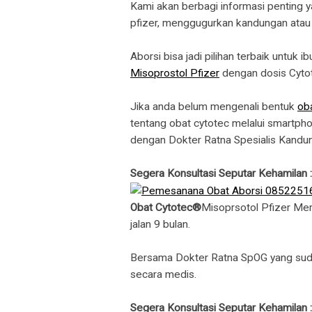
Kami akan berbagi informasi penting y
pfizer, menggugurkan kandungan atau a
Aborsi bisa jadi pilihan terbaik untu
Misoprostol Pfizer
dengan dosis Cyto
Jika anda belum mengenali bentuk
oba
tentang obat cytotec melalui smartpho
dengan Dokter Ratna Spesialis Kandu
Segera Konsultasi Seputar Kehamilan
Obat Cytotec®
Misoprsotol Pfizer Me
jalan 9 bulan.
Bersama Dokter Ratna SpOG yang sudah
secara medis.
Segera Konsultasi Seputar Kehamilan