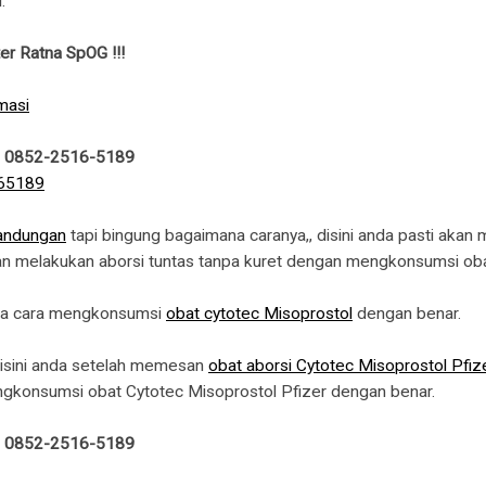
.
er Ratna SpOG !!!
rmasi
 : 0852-2516-5189
andungan
tapi bingung bagaimana caranya,, disini anda pasti aka
gan melakukan aborsi tuntas tanpa kuret dengan mengkonsumsi obat
na cara mengkonsumsi
obat cytotec Misoprostol
dengan benar.
 disini anda setelah memesan
obat aborsi Cytotec Misoprostol Pfiz
ngkonsumsi obat Cytotec Misoprostol Pfizer dengan benar.
 : 0852-2516-5189