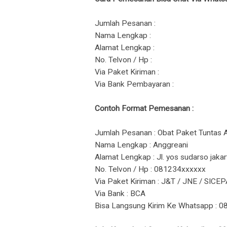
Jumlah Pesanan :
Nama Lengkap :
Alamat Lengkap :
No. Telvon / Hp :
Via Paket Kiriman :
Via Bank Pembayaran :
Contoh Format Pemesanan :
Jumlah Pesanan : Obat Paket Tuntas A
Nama Lengkap : Anggreani
Alamat Lengkap : Jl. yos sudarso jakar
No. Telvon / Hp : 081234xxxxxx
Via Paket Kiriman : J&T / JNE / SICE
Via Bank : BCA
Bisa Langsung Kirim Ke Whatsapp : 