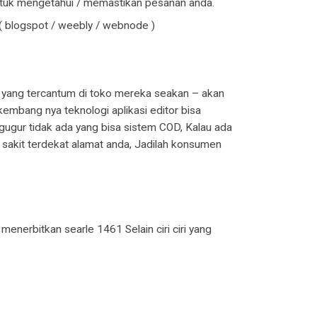
tuk mengetahui / memastikan pesanan anda.
( blogspot / weebly / webnode )
 yang tercantum di toko mereka seakan – akan
mbang nya teknologi aplikasi editor bisa
ggugur tidak ada yang bisa sistem COD, Kalau ada
sakit terdekat alamat anda, Jadilah konsumen
enerbitkan searle 1461 Selain ciri ciri yang