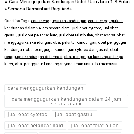
# Cara Menggugurkan Kandungan Untuk Usia Janin 1-8 Bulan
» Semoga Bermanfaat Bagi Anda.
Question Tags:
cara menggugurkan kandungan
,
cara menggugurkan
kandungan dalam 24 jam secara alami
,
jual obat cytotec
,
jual obat
gastrul
,
jual obat pelancar haid
,
jual obat telat bulan
,
obat aborsi
,
obat
menggugurkan kandungan
,
obat peluntur kandungan
,
obat penggugur
kandungan
,
obat penggugur kandungan cytotec dan gastrul
,
obat
penggugur kandungan di farmasi
,
obat penggugur kandungan tanpa
kuret
,
obat penggugur kandungan yang aman untuk ibu menyusui
cara menggugurkan kandungan
cara menggugurkan kandungan dalam 24 jam
secara alami
jual obat cytotec
jual obat gastrul
jual obat pelancar haid
jual obat telat bulan