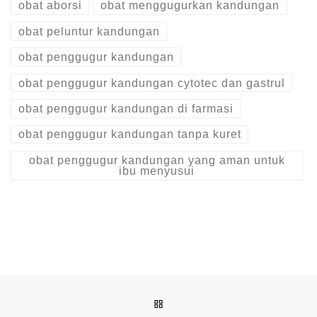
obat aborsi
obat menggugurkan kandungan
obat peluntur kandungan
obat penggugur kandungan
obat penggugur kandungan cytotec dan gastrul
obat penggugur kandungan di farmasi
obat penggugur kandungan tanpa kuret
obat penggugur kandungan yang aman untuk
ibu menyusui
Post navigation
Previous post
BACK TO POST LIST
085225165189 OBAT PENGGUGUR KANDUNGAN TANPA KURE