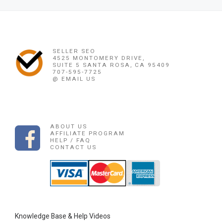
Ne
085225165189 OBAT PENGGUGUR KANDUNG
SELLER SEO
4525 MONTOMERY DRIVE,
SUITE 5 SANTA ROSA, CA 95409
707-595-7725
@ EMAIL US
ABOUT US
AFFILIATE PROGRAM
HELP / FAQ
CONTACT US
Knowledge Base & Help Videos