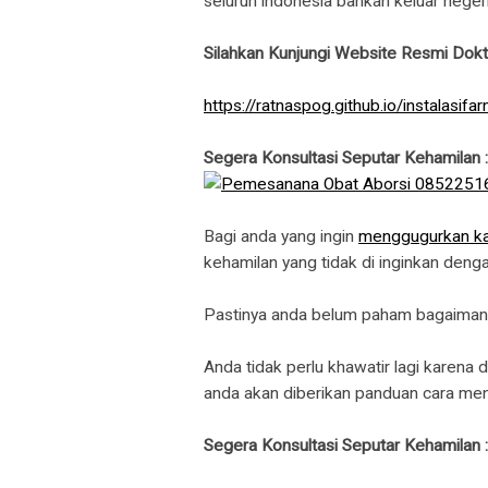
seluruh indonesia bahkan keluar negeri
Silahkan Kunjungi Website Resmi Dokt
https://ratnaspog.github.io/instalasifa
Segera Konsultasi Seputar Kehamilan
Bagi anda yang ingin
menggugurkan k
kehamilan yang tidak di inginkan den
Pastinya anda belum paham bagaima
Anda tidak perlu khawatir lagi karena
anda akan diberikan panduan cara me
Segera Konsultasi Seputar Kehamilan