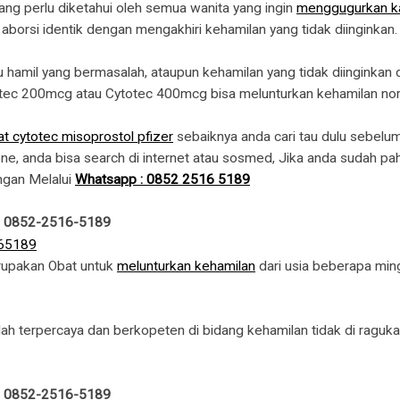
ang perlu diketahui oleh semua wanita yang ingin
menggugurkan k
borsi identik dengan mengakhiri kehamilan yang tidak diinginkan.
k ibu hamil yang bermasalah, ataupun kehamilan yang tidak diingin
tec 200mcg atau Cytotec 400mcg bisa melunturkan kehamilan nor
t cytotec misoprostol pfizer
sebaiknya anda cari tau dulu sebelu
ne, anda bisa search di internet atau sosmed, Jika anda sudah pa
ngan Melalui
Whatsapp : 0852 2516 5189
 : 0852-2516-5189
rupakan Obat untuk
melunturkan kehamilan
dari usia beberapa ming
 terpercaya dan berkopeten di bidang kehamilan tidak di ragukan
 : 0852-2516-5189