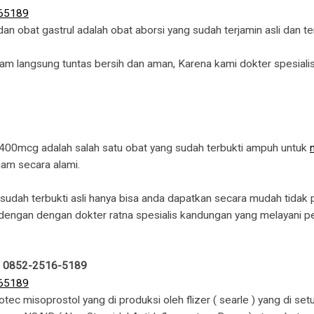
 obat gastrul adalah obat aborsi yang sudah terjamin asli dan t
jam langsung tuntas bersih dan aman, Karena kami dokter spesia
400mcg adalah salah satu obat yang sudah terbukti ampuh untuk
jam secara alami.
sudah terbukti asli hanya bisa anda dapatkan secara mudah tidak
 dengan dengan dokter ratna spesialis kandungan yang melayani p
 : 0852-2516-5189
tec misoprostol yang di produksi oleh flizer ( searle ) yang di se