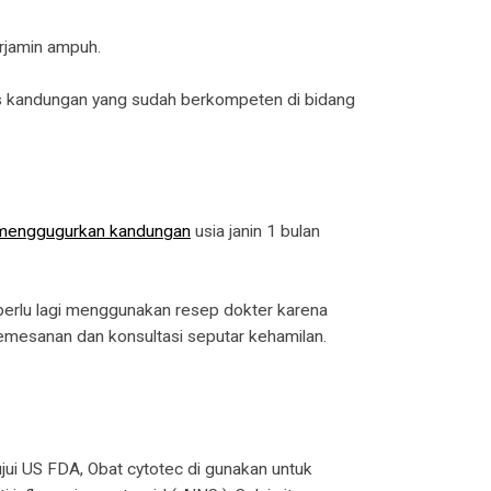
erjamin ampuh.
lis kandungan yang sudah berkompeten di bidang
menggugurkan kandungan
usia janin 1 bulan
 perlu lagi menggunakan resep dokter karena
emesanan dan konsultasi seputar kehamilan.
tujui US FDA, Obat cytotec di gunakan untuk