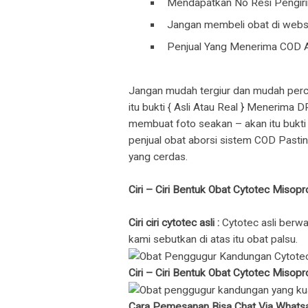
Mendapatkan No Resi Pengiri
Jangan membeli obat di websi
Penjual Yang Menerima COD 
Jangan mudah tergiur dan mudah perc
itu bukti { Asli Atau Real } Menerim
membuat foto seakan – akan itu bukti R
penjual obat aborsi sistem COD Pasti
yang cerdas.
Ciri – Ciri Bentuk Obat Cytotec Misopro
Ciri ciri cytotec asli :
Cytotec asli berwa
kami sebutkan di atas itu obat palsu.
Ciri – Ciri Bentuk Obat Cytotec Misopr
Cara Pemesanan Bisa Chat Via Whats