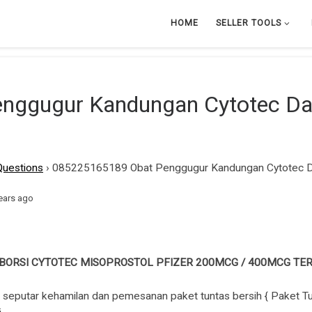
HOME
SELLER TOOLS
nggugur Kandungan Cytotec Dan
Questions
›
085225165189 Obat Penggugur Kandungan Cytotec D
ears ago
BORSI CYTOTEC MISOPROSTOL PFIZER 200MCG / 400MCG TER
si seputar kehamilan dan pemesanan paket tuntas bersih { Paket T