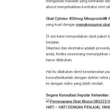
mengobati masalah yang berkaitan denga
aborsi menyebabkan kontraksi otot r
Obat Cytotec 400mcg Misoprostol®
A
yang kuat dengan
mengkonsumsi obat
Di sini kami menyediakan obat paket 
berjalan.
Dilantasi dan ekstraksi adalah prosed
anda, Ketika seseorang menunjukkan 
harus dilakukan,
Hal itu dilakukan demi keselamatan p
konsultasikanlah dengan dokter ratn
ini dengan risiko yang lebih rendah.
Segera Konsultasi Seputar Kehamilan
HATI – HATI DENGAN PENJUAL YAN