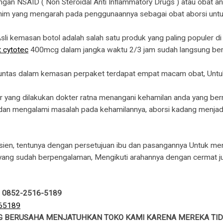
n NSAID ( Non Steroidal Anti Inflammatory Drugs ) atau obat anti i
ahim yang mengarah pada penggunaannya sebagai obat aborsi untu
sli kemasan botol adalah salah satu produk yang paling populer 
 cytotec
400mcg dalam jangka waktu 2/3 jam sudah langsung berha
tuntas dalam kemasan perpaket terdapat empat macam obat, Untuk 
ur yang dilakukan dokter ratna menangani kehamilan anda yang ber
dan mengalami masalah pada kehamilannya, aborsi kadang menjad
asien, tentunya dengan persetujuan ibu dan pasangannya Untuk m
a yang sudah berpengalaman, Mengikuti arahannya dengan cermat
 : 0852-2516-5189
G BERUSAHA MENJATUHKAN TOKO KAMI KARENA MEREKA TIDA