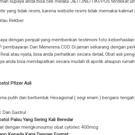
man supaya anda bisa cek melalui J&T/JNE/TIKI/POS terdekat un
te yang tidak resmi, karena website resmi tidak memakai kalimat 
Atau Rekber
aya dengan penjual yang memberikan testimoni foto keberhasilan
a DP pembayaran Dan Menerima COD Di jaman sekarang dengan perke
eal atau nyata, bisa anda perhatikan secara detail, Obat asli pen
nya anda bisa mendapatkan secara mudah di apotik ataupun rumah 
stol Pfizer Asli
rna putih dan berbentuk Hexagional ( segi enam ) bergaris tengah m
ostol Palsu Yang Sering Kali Beredar
app Kepada Kami Dengan Format :